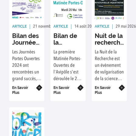
ARTICLE
ARTICLE
ARTICLE
21 novembre 2024
Rédaction : AVIPOLE
14 août 2025
Rédaction : Azélie Ha
29 mai 2026
Bilan des
Bilan de
Nuit de la
Journées
la
recherche
Portes
Matinée
2025
Les Journées
La première
La Nuit de la
Ouvertes
Portes-
Portes Ouvertes
Matinée Portes-
Recherche est
2024
Ouvertes
2024 ont
Ouvertes de
un évènement
de
rencontrées un
l'Avipôle s'est
de vulgarisation
l'Avipôle
grand succès,
déroulée le 20
de la science
découvrez ici
Mai 2025, en
qui s'est
En Savoir
En Savoir
En Savoir
les images !
voici le bilan.
déroulé le 26-
Plus
Plus
Plus
09-2025 au
théâtre le
Molière à Mont
de Marsan.