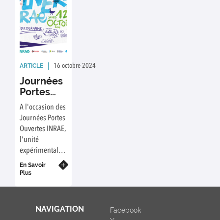
ARTICLE
16 octobre 2024
Rédaction : AVIPOLE
Journées
Portes
Ouvertes
A l'occasion des
2024
Journées Portes
Ouvertes INRAE,
l'unité
expérimentale
AVIPOLE a tenu
En Savoir
un stand sur le
Plus
site de St-Pée-
sur-Nivelle.
NAVIGATION
Facebook